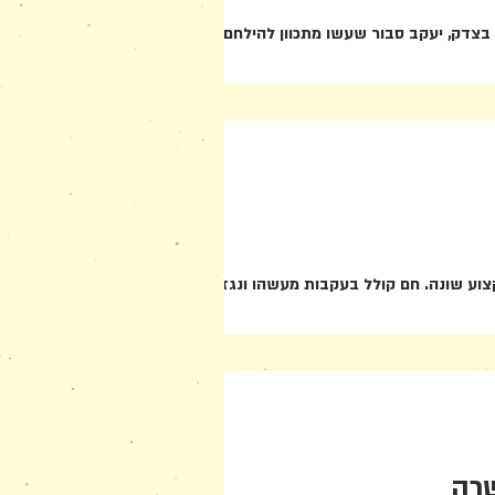
צדק, יעקב סבור שעשו מתכוון להילחם בו, והוא
וע שונה. חם קולל בעקבות מעשהו ונגזר עליו...
שרה