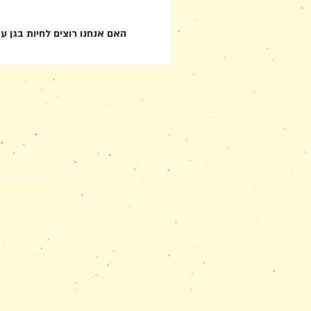
האם אנחנו רוצים לחיות בגן עד
שירות
0526073010