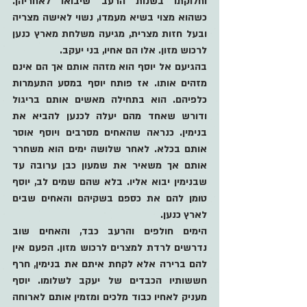
וחלוקתו בשנות הרעב שיבואו לאחריהן. 
כשהוא מצוי בשיא מעמדו, נשוי לאישה מצריה 
ובעל חזות מצרית, מגיעה משלחת מארץ כנען 
לרכוש מזון. אלו הם אחיו, בני יעקב.
בהגיעם אל יוסף הוא מזהה אותם אך הם אינם 
מזהים אותו. אז פותח יוסף במסע התעמרות 
כלפיהם. הוא בתחילה מאשים אותם בריגול 
ודורש שאחד מהם יעלה לכנען להביא את 
בנימין. כנראה שהאחים מסרבים ויוסף אוסר 
אותם בכלא. לאחר שלושה ימים הוא משחרר 
אותם אך משאיר את שמעון כבן ערובה עד 
שבנימין יבוא אליו. בלא שהם שמים לב, יוסף 
טומן להם את כספם בשקיהם והאחים שבים 
לארץ כנען.
הימים חולפים והרעב כבד, והאחים שוב 
נדרשים לרדת למצרים לרכוש מזון. הפעם אין 
להם ברירה אלא לקחת איתם את בנימין, חרף 
חששותיו הכבדים של יעקב לשלומו. יוסף 
מעניק לאחיו כבוד מלכים ומזמין אותם לארוחה 