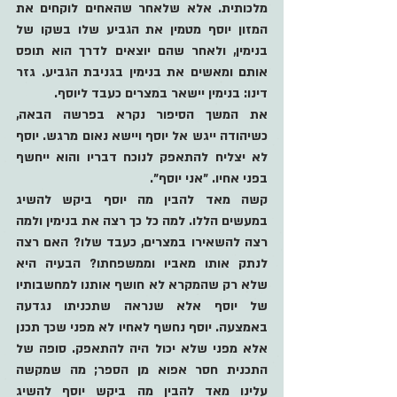
מלכותית. אלא שלאחר שהאחים לוקחים את 
המזון יוסף מטמין את הגביע שלו בשקו של 
בנימין, ולאחר שהם יוצאים לדרך הוא תופס 
אותם ומאשים את בנימין בגניבת הגביע. גזר 
דינו: בנימין יישאר במצרים כעבד ליוסף.
את המשך הסיפור נקרא בפרשה הבאה, 
כשיהודה ייגש אל יוסף ויישא נאום מרגש. יוסף 
לא יצליח להתאפק לנוכח דבריו והוא ייחשף 
בפני אחיו. "אני יוסף". 
קשה מאד להבין מה יוסף ביקש להשיג 
במעשים הללו. למה כל כך רצה את בנימין ולמה 
רצה להשאירו במצרים, כעבד שלו? האם רצה 
לנתק אותו מאביו וממשפחתו? הבעיה היא 
שלא רק שהמקרא לא חושף אותנו למחשבותיו 
של יוסף אלא שנראה שתכניתו נגדעה 
באמצעה. יוסף נחשף לאחיו לא מפני שכך תכנן 
אלא מפני שלא יכול היה להתאפק. סופה של 
התכנית חסר אפוא מן הספר; מה שמקשה 
עלינו מאד להבין מה ביקש יוסף להשיג 