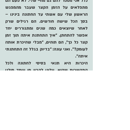
כלל אני מספר להם גם מחיי שלי. לא פעם הם 
מתפלאים על הזמן הקצר שעבר מהמפגש 
הראשון שלי עם אשתי עד החתונה בינינו – 
בסך הכל שישה חודשים. הם רגילים שרק 
לאחר שיוצאים כמה שנים ומתגוררים יחד 
אפשר להתחתן. "איך התחתנת איתה תוך זמן 
קצר כל כך", הם תוהים, "מבלי שהיכרת אותה 
לעומק?". ואני עונה: "בדיוק בגלל זה התחתנתי 
איתה".
היכרות היא תנאי בסיסי לחתונה ולכל 
התקשרות שהיא. עלינו להבין מי עומד מולנו 
ולדעת שהוא מתאים לנו כדי נוכל לייצר קירבה. 
אבל מצד שני, היכרות גדולה מדי עלולה ליצור 
אפקט הפוך. היכרות עלולה להפוך את המפגש 
למשעמם, שגרתי ונטול סוד. אם אין עוד מה 
לגלות באדם שלפנינו, אם הכל ידוע ומוכר, 
חסרה אותה חדווה של גילוי ושל פליאה, 
הקושרת אותנו זה לזה. כשם שהיכרות דרושה 
לקירבה ככה היא יכולה לחנוק אותה.