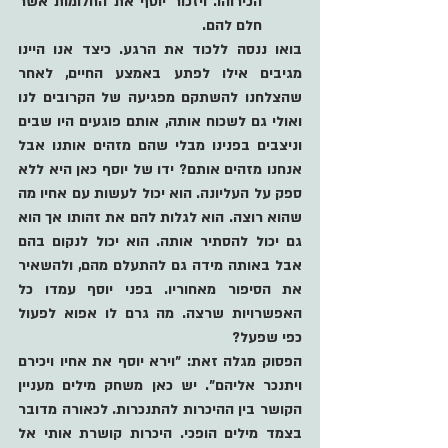
הכירוהו. ויזכור יוסף את החלומות אשר 
חלם להם.
בואו ננסה ללכוד את הרגע. כיצד אנו היינו 
מגיבים אילו לפתע באמצע החיים, לאחר 
שהצלחנו להשתקם מפגיעה של הקרובים לנו 
ואולי גם לשכוח אותה, אותם פוגעים היו שבים 
וניצבים בפנינו מבלי שהם מזהים אותנו אבל 
אנחנו מזהים אותם? ידו של יוסף כאן היא ללא 
ספק על העליונה. הוא יכול לעשות עם אחיו מה 
שהוא רוצה. הוא לגלות להם את זהותו אך הוא 
גם יכול להסתיר אותה. הוא יכול לנקום בהם 
אבל באותה מידה גם להתעלם מהם, ולהשאיר 
את הסיפור מאחוריו. בפני יוסף עמדו כל 
האפשרויות שרצה. מה גרם לו אפוא לפעול 
כפי שפעל?
הפסוק מגלה זאת: "וירא יוסף את אחיו 
ויכירם 
ויתנכר
 אליהם". יש כאן משחק מילים מעניין 
הקושר בין ההיכרות להתנכרות. לכאורה מדובר 
בצמד מילים הופכי. היכרות קושרת אותי אל 