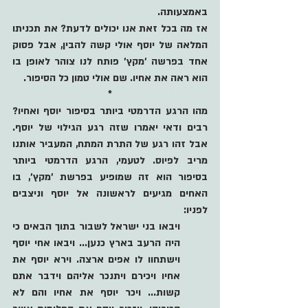
באמצעותה. 
אז מה בכל זאת אנו יכולים לדעת? את תכניתו 
המלאה של יוסף אולי קשה להבין, אבל פסוק 
אחד בפרשה 'מקץ' פותח לנו צוהר לאופן בו 
הוא ראה את אחיו. שם אולי טמון כל הסיפור.
*
מהו הרגע הדרמטי ביותר בסיפור יוסף ואחיו? 
רבים ודאי יאמרו שזה רגע הגילוי של יוסף. 
אבל זהו רגע של התרת המתח, המעביר אותנו 
מריב לפיוס. לטעמי, הרגע הדרמטי ביותר 
בסיפור הוא זה שמופיע בפרשת 'מקץ', בו 
האחים מגיעים לראשונה אל יוסף וניצבים 
לפניו:
ויבאו בני ישראל לשבור בתוך הבאים כי 
היה הרעב בארץ כנען... ויבאו אחי יוסף 
וישתחוו לו אפים ארצה. וירא יוסף את 
אחיו ויכירם ויתנכר אליהם וידבר אתם 
קשות... ויכר יוסף את אחיו והם לא 