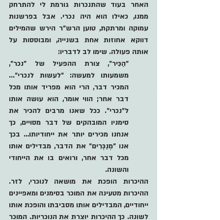
האחר בעוד שהתנכרות גורמת לי להתרחק 
ממנו, כאילו הוא היה נכרי. אבל בפרשנות 
עמוקה ומרתקת, טוען הרש"ר הירש שהמילים 
דווקא אחוזות אחת בשנייה, ומבוססות על 
אותה פעולה. שימו לב לדבריו:
״הַכִּיר״, צורת ההפעיל של ״נכר״, 
משמעותו למעשה: ״לעשות לנכרי״... 
המכיר דבר, הרי הוא מפריד אותו מכל 
דבר אחר; הווי אומר, הוא עושה אותו 
ל״נכרי״. ככל שאנו מרבים להכיר את 
סימניו המובהקים של דבר מסויים, כך 
אנחנו מכירים יותר את ייחודיותו… בכך 
אנו ״מְנַכְּרִים״ את הדבר, מבדילים אותו 
מכל דבר אחר, ורואים בו את הייחודי 
והשונה.   
ההיכרות הופכת את מושאה לנוכרי, לזר. 
ההיכרות מטעינה את המוכר בסימנים ומאפיינים 
ייחודיים, המבדילים אותו מסביבתו והופכת אותו 
לשונה. כך ההיכרות יוצרת את הנוכריות. המוכר 